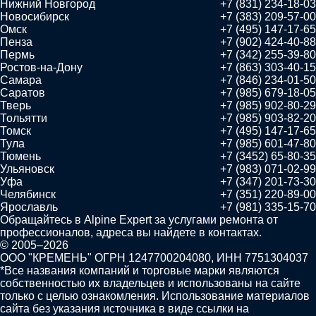
Нижний Новгород
+7 (831) 234-18-03
Новосибирск
+7 (383) 209-57-00
Омск
+7 (495) 147-17-65
Пенза
+7 (902) 424-40-88
Пермь
+7 (342) 255-39-80
Ростов-на-Дону
+7 (863) 303-40-15
Самара
+7 (846) 234-01-50
Саратов
+7 (985) 679-18-05
Тверь
+7 (985) 902-80-29
Тольятти
+7 (985) 903-82-20
Томск
+7 (495) 147-17-65
Тула
+7 (985) 601-47-80
Тюмень
+7 (3452) 65-80-35
Ульяновск
+7 (983) 071-02-99
Уфа
+7 (347) 201-73-30
Челябинск
+7 (351) 220-89-00
Ярославль
+7 (981) 335-15-70
Обращайтесь в
Alpine Expert
за услугами ремонта от
профессионалов, адреса вы найдете в контактах.
© 2005–2026
ООО "КРЕМЕНЬ" ОГРН 1247700204080, ИНН 7751304037
*Все названия компаний и торговые марки являются
собственностью их владельцев и использованы на сайте
только с целью ознакомления. Использование материалов
сайта без указания источника в виде ссылки на